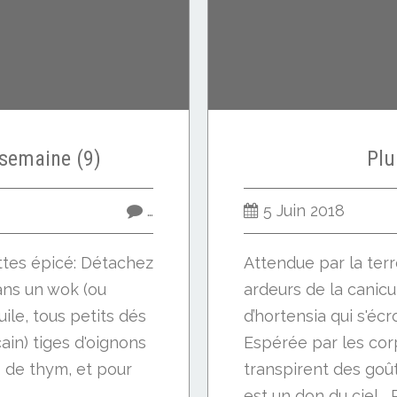
semaine (9)
Plu
…
5 Juin 2018
ttes épicé: Détachez
Attendue par la terr
dans un wok (ou
ardeurs de la canicu
ile, tous petits dés
d’hortensia qui s'écr
in) tiges d'oignons
Espérée par les cor
rs de thym, et pour
transpirent des goût
est un don du ciel... P