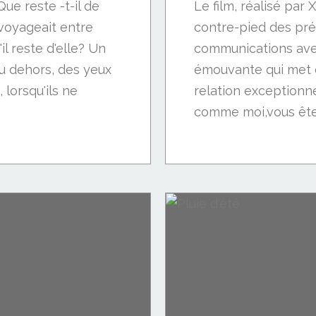
 Que reste -t-il de
Le film, réalisé par 
 voyageait entre
contre-pied des pr
il reste d'elle? Un
communications av
au dehors, des yeux
émouvante qui met e
 lorsqu'ils ne
relation exceptionnell
comme moi,vous êtes