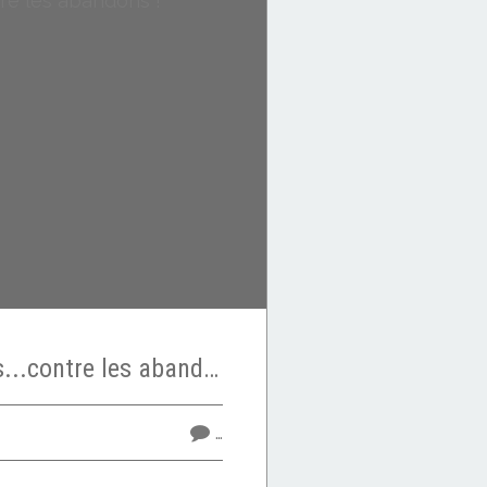
30 millions d'amis...contre les abandons !
…