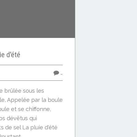
ie d'été
…
e brûlée sous les
le, Appelée par la boule
oule et se chiffonne,
ps dévêtus qui
s de sel La pluie d'été
ourtant,...